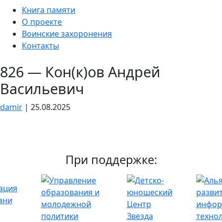
Skip
Книга памяти
to
О проекте
the
Воинские захоронения
content
Контакты
826 — Кон(к)ов Андрей
Васильевич
damir
|
25.08.2025
При поддержке: