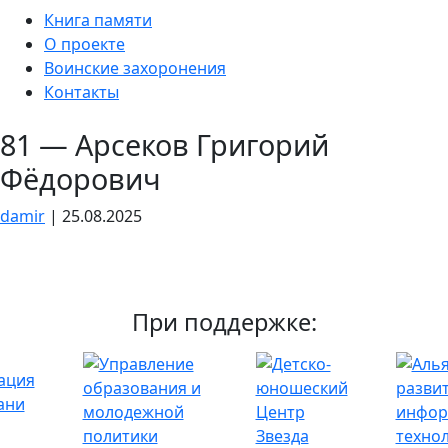
Skip
Книга памяти
to
О проекте
the
Воинские захоронения
content
Контакты
81 — Арсеков Григорий
Фёдорович
damir
|
25.08.2025
При поддержке: