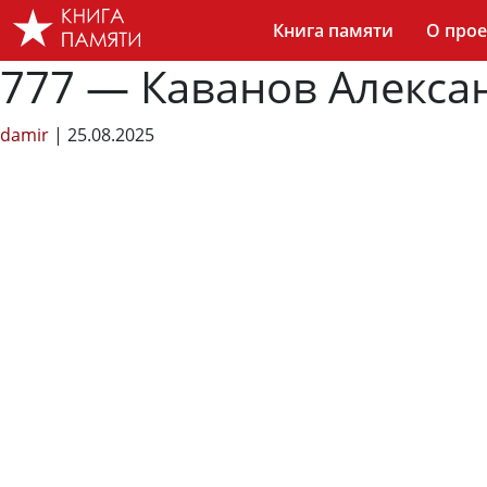
Skip
Книга памяти
О прое
to
the
777 — Каванов Алекса
content
damir
|
25.08.2025