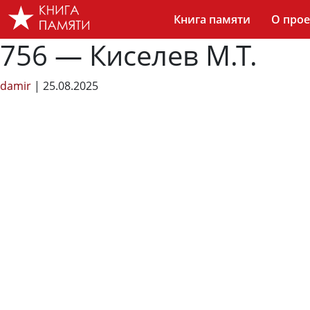
Skip
Книга памяти
О прое
to
the
756 — Киселев М.Т.
content
damir
|
25.08.2025