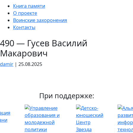
Skip
Книга памяти
to
О проекте
the
Воинские захоронения
content
Контакты
490 — Гусев Василий
Макарович
damir
|
25.08.2025
При поддержке: