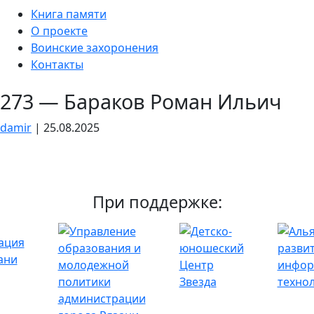
Skip
Книга памяти
to
О проекте
the
Воинские захоронения
content
Контакты
273 — Бараков Роман Ильич
damir
|
25.08.2025
При поддержке: