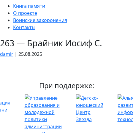
Skip
Книга памяти
to
О проекте
the
Воинские захоронения
content
Контакты
263 — Брайник Иосиф С.
damir
|
25.08.2025
При поддержке: