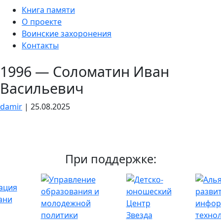
Skip
Книга памяти
to
О проекте
the
Воинские захоронения
content
Контакты
1996 — Соломатин Иван
Васильевич
damir
|
25.08.2025
При поддержке: