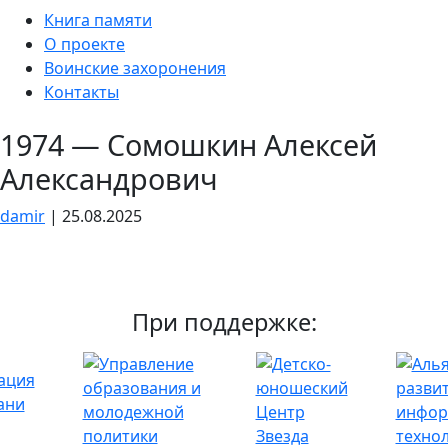
Skip
Книга памяти
to
О проекте
the
Воинские захоронения
content
Контакты
1974 — Сомошкин Алексей
Александрович
damir
|
25.08.2025
При поддержке: