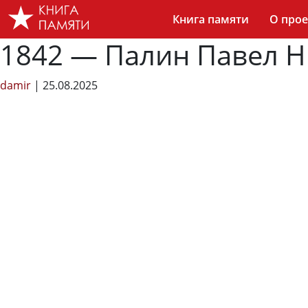
Skip
Книга памяти
О прое
to
the
1842 — Палин Павел 
content
damir
|
25.08.2025