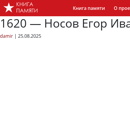
Skip
Книга памяти
О прое
to
the
1620 — Носов Егор Ив
content
damir
|
25.08.2025