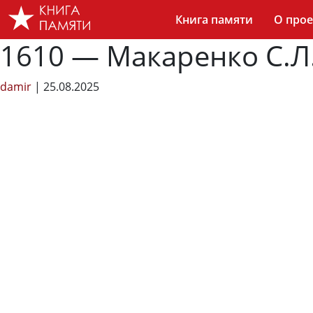
Skip
Книга памяти
О прое
to
the
1610 — Макаренко С.Л
content
damir
|
25.08.2025