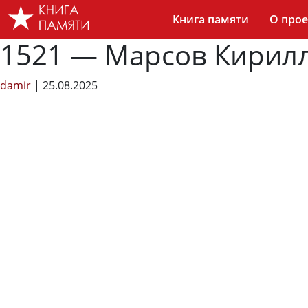
Skip
Книга памяти
О прое
to
the
1521 — Марсов Кирилл
content
damir
|
25.08.2025