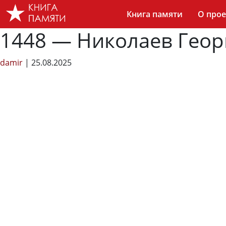
Skip
Книга памяти
О прое
to
the
1448 — Николаев Геор
content
damir
|
25.08.2025