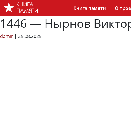
Skip
Книга памяти
О прое
to
the
1446 — Нырнов Викто
content
damir
|
25.08.2025