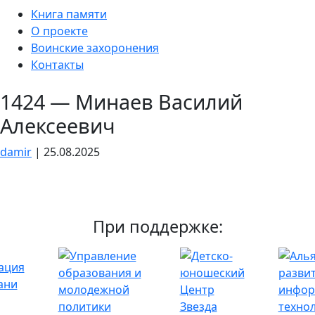
Skip
Книга памяти
to
О проекте
the
Воинские захоронения
content
Контакты
1424 — Минаев Василий
Алексеевич
damir
|
25.08.2025
При поддержке: