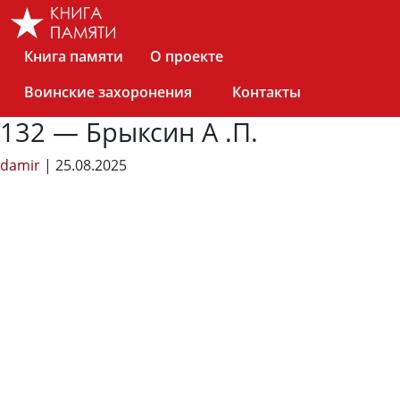
Skip
to
the
Книга памяти
О проекте
content
Воинские захоронения
Контакты
132 — Брыксин А .П.
damir
|
25.08.2025