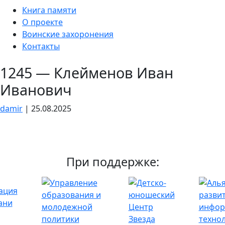
Skip
Книга памяти
to
О проекте
the
Воинские захоронения
content
Контакты
1245 — Клейменов Иван
Иванович
damir
|
25.08.2025
При поддержке: