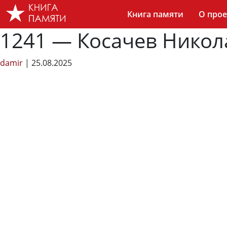
Skip
Книга памяти
О прое
to
the
1241 — Косачев Нико
content
damir
|
25.08.2025