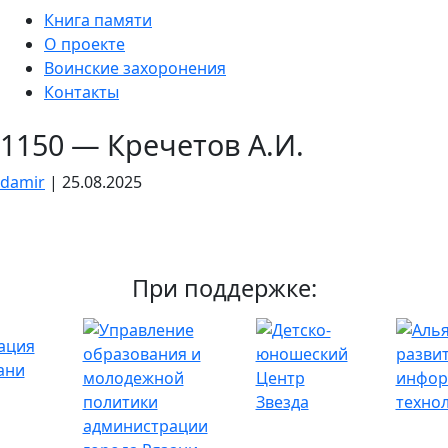
Skip
Книга памяти
to
О проекте
the
Воинские захоронения
content
Контакты
1150 — Кречетов А.И.
damir
|
25.08.2025
При поддержке: