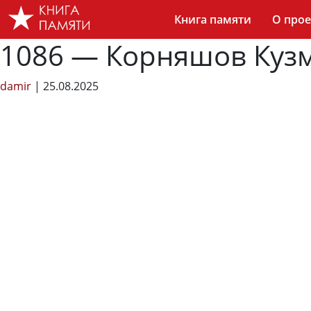
Skip
Книга памяти
О прое
to
the
1086 — Корняшов Кузм
content
damir
|
25.08.2025